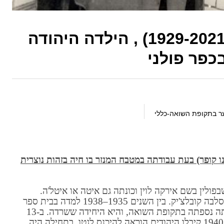
אירית רומנו קופר ז"ל ( 1929-2021) , הילדה היהודה
כפר פולני
ער בתקופת השואה-כללי
רית רומנו קופר) בעת עבודתה במטבח המנזר בו חיה בזהות נוצרית
בפולין בשם אירקה לוין וכונתה גם איטה או איטל'ה.
בתעודת לידה שהשיגה מכומר פולני נקראה בולסלבה קובלצ'יק. בין השנים 1935–1938 למדה בבית ספר
עממי כיתות א'-ג'. היו לה שלוש אחיות, משפחתה נספתה בתקופת השואה, והיא היחידה ששרדה. ב-13
בספטמבר 1939, נכנסו הגרמנים לעירה. בשנת 1940 קיבלו היהודים הוראה להיכנס לגטו. בתחילה היה