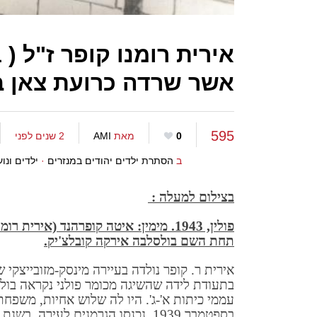
אשר שרדה כרועת צאן ב
595
0
מאת
AMI
2 שנים לפני
ב
הסתרת ילדים יהודים במנזרים
·
ילדים ונו
בצילום למעלה :
פולין, 1943. מימין: איטה קופרהנד (אי
תחת השם בולסלבה אירקה קובלצ'יק.
אירית ר. קופר נולדה בעיירה מינסק-מזובייצקי ש