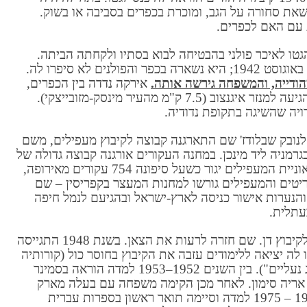
ושאת סחורה על הגב, ומוכרת בכפרים בסביבה או בשוק.
 עם האם לכפרים.
תה מהגטו לאיכר פולני בהבטיחה לבוא בסתיו ולקחתה הביתה.
ים לא סיפרו לה.
הודייה, והמשפחה גירשה אותה.
אירקה נדדה בין הכפרים,
לימדה את עצמה להתפלל כמו הנוצרים, עד שהגיעה למנזר איגנצוב (7.5 ק"מ מהעיר מינסק-מזובייצקי).
יה שהשיגה בתקופת נדודיה.
נובק שבלודז' שם התארגנה קבוצה לקיבוץ מעפילים, משם
מניה ליד מינכן. במחנה העקורים אורגנה קבוצה גדולה של
בני-נוער לעלייה לארץ שהפליגה מנמל מרסיי באוניית המעפילים יגור כשעל סיפונה 754 עקורים מאירופה,
בריטים והמעפילים גורשו למחנות המעצר בקפריסין – שם
והנערות אישור כניסה לארץ-ישראל ובהגיעם לנמל חיפה
קבוצת עליית הנוער ואירית קופר בתוכה יצאה לקיבוץ דן. שם חזרה לרעות את הצאן. בשנת 1948 התגייסה
לה יציאה ללימודים עזבה את הקיבוץ בחוסר כול (קורותיה
וקשייה בתקופה זו מסופרים בספרה "תרמיל וזוג נעליים"). בין השנים 1952–1953 למדה הוראה בסמינר
ל אריה סימון. לאחר מכן הקימה משפחה עם בעלה מארק
רומנו והם קבעו את ביתם בהרצליה. בשנים 1971 – 1975 למדה וסיימה תואר ראשון בספרות עברית