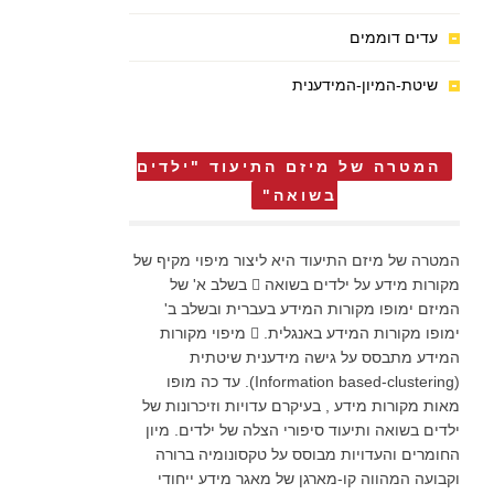
עדים דוממים
שיטת-המיון-המידענית
המטרה של מיזם התיעוד "ילדים
בשואה"
המטרה של מיזם התיעוד היא ליצור מיפוי מקיף של
מקורות מידע על ילדים בשואה  בשלב א' של
המיזם ימופו מקורות המידע בעברית ובשלב ב'
ימופו מקורות המידע באנגלית.  מיפוי מקורות
המידע מתבסס על גישה מידענית שיטתית
(Information based-clustering). עד כה מופו
מאות מקורות מידע , בעיקרם עדויות וזיכרונות של
ילדים בשואה ותיעוד סיפורי הצלה של ילדים. מיון
החומרים והעדויות מבוסס על טקסונומיה ברורה
וקבועה המהווה קו-מארגן של מאגר מידע ייחודי