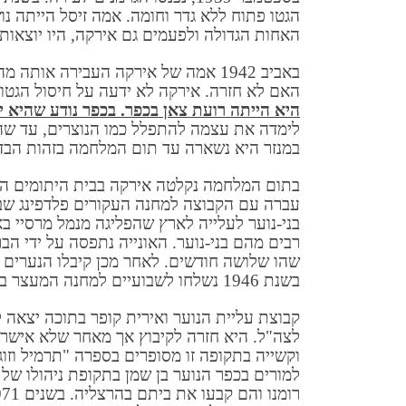
הגטו פתוח ללא גדר וחומה. אמה זיסל הייתה נ
האחות הגדולה ולפעמים גם אירקה, היו יוצאות
באביב 1942 אמה של אירקה העבירה או
האם לא חזרה. אירקה לא ידעה על חיסול הגטו באוגוסט 1942; היא נשארה בכפר והפולנ
היא הייתה רועת צאן בכפר. בכפר נודע שהיא י
במנזר היא נשארה עד תום המלחמה בזהות הבדו
בתום המלחמה נקלטה אירקה בבית היתומים הל
עברה עם הקבוצה למחנה העקורים פלדפינג שבגר
רבים מהם בני-נוער. האונייה נתפסה על ידי ה
שהו שלושה חודשים. לאחר מכן קיבלו הנערים 
בשנת 1946 נשלחו לשבועיים למחנה המעצר בעתלית.
לצה"ל. היא חזרה לקיבוץ אך מאחר שלא אישרו 
למורים בכפר הנוער בן שמן בתקופת ניהולו ש