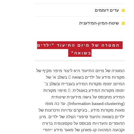
עדים דוממים
שיטת-המיון-המידענית
המטרה של מיזם התיעוד "ילדים
בשואה"
המטרה של מיזם התיעוד היא ליצור מיפוי מקיף של
מקורות מידע על ילדים בשואה  בשלב א' של
המיזם ימופו מקורות המידע בעברית ובשלב ב'
ימופו מקורות המידע באנגלית.  מיפוי מקורות
המידע מתבסס על גישה מידענית שיטתית
(Information based-clustering). עד כה מופו
מאות מקורות מידע , בעיקרם עדויות וזיכרונות של
ילדים בשואה ותיעוד סיפורי הצלה של ילדים. מיון
החומרים והעדויות מבוסס על טקסונומיה ברורה
וקבועה המהווה קו-מארגן של מאגר מידע ייחודי