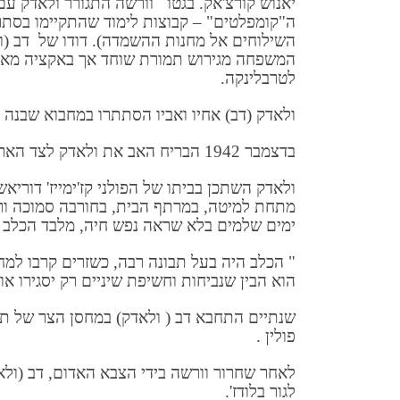
יאנוש קורצ'אק. בגטו וורשה התגורר ולאדק עם ה
השילוחים אל מחנות ההשמדה). דודו של דב (ו
המשפחה מגירוש תמורת שוחד אך באקציה מאוחר
לטרבלינקה.
ולאדק (דב) אחיו ואביו הסתתרו במחבוא שבנה 
בדצמבר 1942 הבריח האב את ולאדק לצד הארי של ורשה ומאוחר יותר, במרס 1943, גם את אחיו, ואצק.
ולאדק השתכן בביתו של הפולני קז'ימייז' דור
מתחת למיטה, במרתף הבית, בחורבה סמוכה ורו
ימים שלמים בלא שראה נפש חיה, מלבד הכלב ש
" הכלב היה בעל תבונה רבה, כשזרים קרבו למחס
הוא הבין שנביחות וחשיפת שיניים רק יסגירו או
שנתיים התחבא דב ( ולאדק) במחסן הצר של תפ
פולין .
לאחר שחרור וורשה בידי הצבא האדום, דב (ולא
לגור בלודז'.