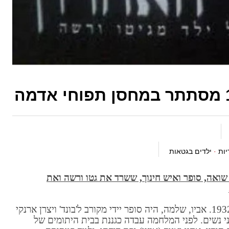
יות
·
ילדים בגטאות
לום (1932–2012) היה ניצול שואה, סופר ואיש חינוך, ששרד את גטו ורשה ואת
ולאדק-בער (דב) קורנבלום נולד בוורשה בשנת 1932. אביו, שלמה, היה סופר יידי מקורב ל'בונד' ויצרן ארנקי
בני נשים. לפני המלחמה עבדה כגננת בבית היתומים של