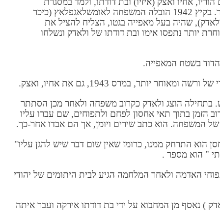
וריו, אחיו ואצק (איזיו) ובת דודתו, ולמד במסגרת
ה"קומפלטים" – קבוצות לימוד שהתקיימו בסתר. בקיץ 1942 הובלה המשפחה לאומשלאגפלאץ (כיכר
לאדק), שהיה בעל מאפייה בגטו, הצליח להציל את
ת יותר נתפסו אימו ובת דודתו של ולאדק ונשלחו
הדוד בשטח המאפייה.
יאש. בתחילה הוצג ולאדק כקרוב משפחה ולאחר מכן הסתתר
ב הזמן בתוך תאי אחסון לפחם ולתפוחים, שם עברו עליו
ל המשפחה. הוא כתב שירים ויומן, אך הם אבדו אחר-כך.
ן הוא התרחק ממנו, כרומז שאין שום דבר שיש להגן עליו"
תי " הוא מספר .
וחי האדמה ולאחר המלחמה הגיע לבית היתומים של יהודי
דק ) נאסף מן המחבוא על ידי בת דודתו אירקה ועבר איתה