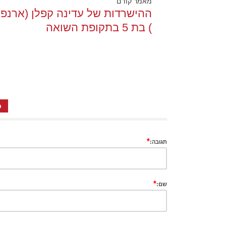
מאמר קודם
ההישרדות של עדינה קפלן (ארנפ
) בת 5 בתקופת השואה
כ
*
תגובה:
*
שם: