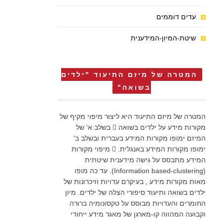
עדים דוממים
שיטת-המיון-המידענית
המטרה של מיזם התיעוד "ילדים
בשואה"
המטרה של מיזם התיעוד היא ליצור מיפוי מקיף של
מקורות מידע על ילדים בשואה  בשלב א' של
המיזם ימופו מקורות המידע בעברית ובשלב ב'
ימופו מקורות המידע באנגלית.  מיפוי מקורות
המידע מתבסס על גישה מידענית שיטתית
(Information based-clustering). עד כה מופו
מאות מקורות מידע , בעיקרם עדויות וזיכרונות של
ילדים בשואה ותיעוד סיפורי הצלה של ילדים. מיון
החומרים והעדויות מבוסס על טקסונומיה ברורה
וקבועה המהווה קו-מארגן של מאגר מידע ייחודי