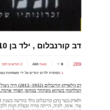
דב קורנבלום , ילד בן 10 מסתתר במחסן תפוחי אדמה
289
0
מאת
AMI
2 חודשים לפני
ב
הסתרת ילדים יהודים על ידי משפחות נוצר
דב (ולאדק) קורנב
המלחמה כשהוא מסתתר במחסן תפוחי אדמה.
עור. אימו, לוניה, הייתה מורה ובעלת חנות לל