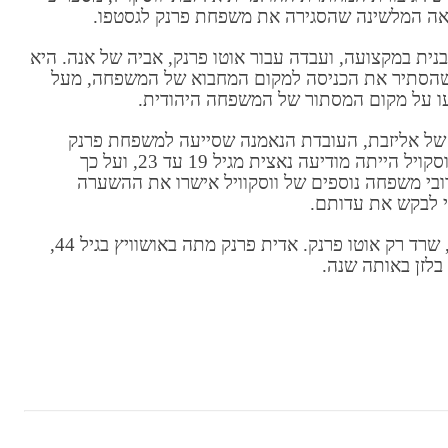
נראה המלשינה שהסגירה את משפחת פרנק לגסטפו.
תבנית במקצועה, ועבדה עבור אוטו פרנק, אביה של אנה. היא
ם שהסתיר את הכניסה למקום המחבוא של המשפחה, מעל
עו על מקום המסתור של המשפחה היהודית.
 של אליזבת, העובדת הנאמנה שסייעה למשפחת פרנק
להסתתר, מבוססת על העובדה הידועה כי נלי ווסקויל הייתה מודיעה נאצית מגיל 19 עד 23, ועל כך
ובי משפחה נוספים של ווסקוויל אישרו את ההשערה
די לבקש את עדותם.
מכל משפחת פרנק שנשלחה למחנות ההשמדה, שרד רק אוטו פרנק. אדית פרנק מתה באושוויץ בגיל 44,