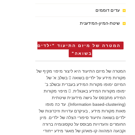
עדים דוממים
שיטת-המיון-המידענית
המטרה של מיזם התיעוד "ילדים
בשואה"
המטרה של מיזם התיעוד היא ליצור מיפוי מקיף של
מקורות מידע על ילדים בשואה  בשלב א' של
המיזם ימופו מקורות המידע בעברית ובשלב ב'
ימופו מקורות המידע באנגלית.  מיפוי מקורות
המידע מתבסס על גישה מידענית שיטתית
(Information based-clustering). עד כה מופו
מאות מקורות מידע , בעיקרם עדויות וזיכרונות של
ילדים בשואה ותיעוד סיפורי הצלה של ילדים. מיון
החומרים והעדויות מבוסס על טקסונומיה ברורה
וקבועה המהווה קו-מארגן של מאגר מידע ייחודי