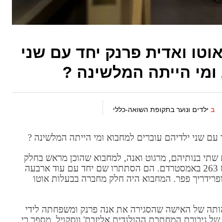
ם בהיסטוריה 1942: אוטו ואדית פרנק יחד עם שני
ומי הייתה המלשינה ?
ב
ילדים ונוער בתקופת השואה-כללי
ברו יחד עם שתי בנותיהם, מרגוט ואנה, למחבוא שהוכן מראש בחלק
האחורי של בניין משרדים ברחוב פרינססחראכט 263 באמסטרדם. הם הסתתרו שם יחד עם עוד ארבעה
 ופרידריך פפר. המחבוא היה חלק מחברה בבעלות אוטו
הותה של האישה שהסגירה את אנה פרנק ומשפחתה לידי
ה של גיבורת המחתרת ההולנדית אליזבת' ווסקויל, מספר כי