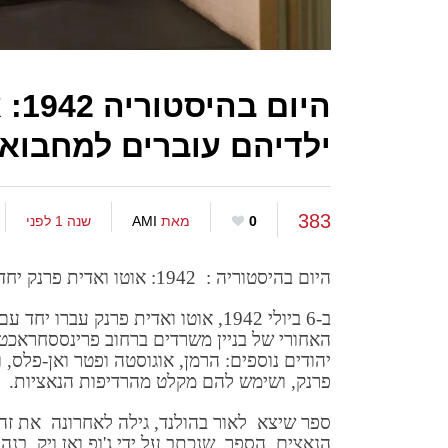
היו
ילדיהם עוברים למחבוא 
383
0
מאת
AMI
שנה 1 לפני
היום בהיסטוריה : 1942: אוטו ואדית פרנק יחד עם שני ילדיהם עוברים למחבוא ומי הייתה המלשינה ?
ב-6 ביולי 1942, אוטו ואדית פרנק ע
יהודים נוספים: הרמן, אוגוסטה ופטר ואן-פלס,
פרנק, ושימש להם מקלט מהרדיפות הנאציות.
ספר שיצא לאור בהולנד, גילה לאחרונה את ז
הנאצים. הספר, שנכתב על ידי ג'ופ ואן ויק, בנ