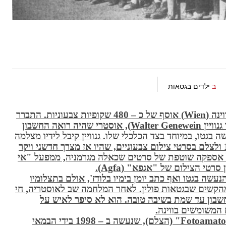
ב
ילדים בגטאות
(Wien)
אוסף של כ – 480 שקופיות צבעוניות. התברר
נוויין
Walter Genewein),
אוסטרי שהיה רואה החשבון
בגטו, במיוחד בצד הכלכלי שלו. גנוויין קיבל לידיו מצלמה
שהוחרמה מיהודי ונהג לשוטט בגטו בשנת 1942 ולצלם בסרטי צילום צבעוניים, שהיו אז מצרך חדשני ויקר
ל אספקה שוטפת של סרטים שכאלה מגרמניה, ממפעל "אי
ן סרטי הצילום של "אגפא
" (Agfa).
הנעשה בגטו ואף כתב יומן בימיו בלודז', אולם בתצלומיו
מהקשים שבגטאות פולין. לאחר המלחמה שב לאוסטריה, חי
שבון עד שמת בשיבה טובה. הוא לא סיפר לאיש על
 המשומשים בווינה
.
(הצלם), שנעשה ב – 1998 בידי הבמאי