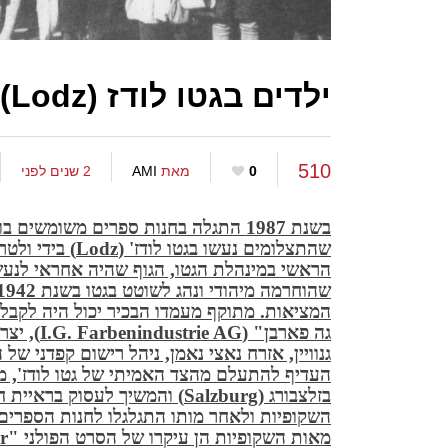
ילדים בגטו לודז (Lodz)
510
0
מאת
AMI
2 שנים לפני
בשנת 1987 התגלה בחנות ספרים משומשים בווינה
שהתצלומים נעשו בגטו לודז
' (Lodz)
בידי ולטר ג
הראשי במינהלת הגטו, הגוף שהיה אחראי לנעשה 
המציאות. מתוקף מעמדו הבכיר יכול היה לקב
גה פארבן
" (I.G. Farbenindustrie AG),
יצר
גנוויין, אזרח נאצי נאמן, ניהל רישום קפדני של 
העדיף להתעלם מהצד האמיתי של גטו לודז', 
בזלצבורג
(Salzburg)
והמשיך לעסוק בראיית ח
השקופיות ולאחר מותו התגלגלו לחנות הספרים
מאות השקופיות הן עיקרו של הסרט הפולני
"Fotoamator"