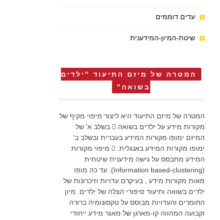
עדים דוממים
שיטת-המיון-המידענית
המטרה של מיזם התיעוד "ילדים
בשואה"
המטרה של מיזם התיעוד היא ליצור מיפוי מקיף של
מקורות מידע על ילדים בשואה  בשלב א' של
המיזם ימופו מקורות המידע בעברית ובשלב ב'
ימופו מקורות המידע באנגלית.  מיפוי מקורות
המידע מתבסס על גישה מידענית שיטתית
(Information based-clustering). עד כה מופו
מאות מקורות מידע , בעיקרם עדויות וזיכרונות של
ילדים בשואה ותיעוד סיפורי הצלה של ילדים. מיון
החומרים והעדויות מבוסס על טקסונומיה ברורה
וקבועה המהווה קו-מארגן של מאגר מידע ייחודי