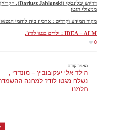
דריוש יבלונסקי
(Dariusz Jablonski).
הקרייין
מניצולי הגטו
מקור המידע וקרדיט : ארכיון בית לוחמי הגטאו
IDEA – ALM : ילדים בגטו לודז'.
0
מאמר קודם
הילד אלי יעקובוביץ – מונדרי ,
נשלח מגטו לודז' למחנה ההשמדה
חלמנו
כ