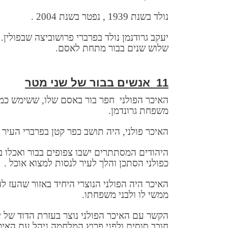
נולד בשנת 1939 , נפטר בשנת 2004 .
שלוש שנים בבור מתחת לאסם.
11
אנשים בבור של שני מטר
האיכר הפולני חפר בור באסם שלו, ששימש כמח
משפחת גרונדמן.
האיכר פולני, היה תושב כפר קטן בפרברי העיר פרושוביץ
היהודים המסתתרים ישבו צפופים בבור ואכלו 
כפולני הסתכן והלך לעיר לנסות למצוא אוכל .
האיכר היה הפולני הנוצרי היחיד באזור שהעז ל
ממשי לו ולבני משפחתו.
הקשר עם האיכר הפולני נוצר בעזרת הדוד של י
חובב סוסים ולפני פרוץ המלחמה ניהל עם האי