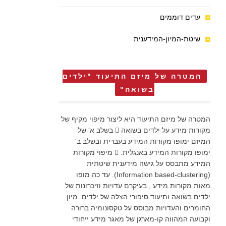
עדים דוממים
שיטת-המיון-המידענית
המטרה של מיזם התיעוד "ילדים
בשואה"
המטרה של מיזם התיעוד היא ליצור מיפוי מקיף של
מקורות מידע על ילדים בשואה  בשלב א' של
המיזם ימופו מקורות המידע בעברית ובשלב ב'
ימופו מקורות המידע באנגלית.  מיפוי מקורות
המידע מתבסס על גישה מידענית שיטתית
(Information based-clustering). עד כה מופו
מאות מקורות מידע , בעיקרם עדויות וזיכרונות של
ילדים בשואה ותיעוד סיפורי הצלה של ילדים. מיון
החומרים והעדויות מבוסס על טקסונומיה ברורה
וקבועה המהווה קו-מארגן של מאגר מידע ייחודי