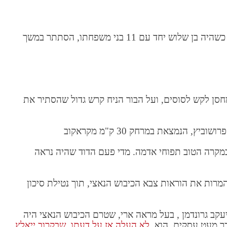
יעקב גרודנמן נולד בפרברי פרושוביצה שבפולין. כשהיה בן שלוש יחד עם 11 בני משפחתו, הסתתר במשך
סן לקש לסוסים, ועל הבור הניח קרש גדול שהסתיר את
, הנמצאת במרחק 30 ק"מ מקראקוב
במקרה הטוב תפוחי אדמה. מדי פעם הדוד שהיה נראה
המרות את הוראות צבא הכיבוש הנאצי, תוך נטילת סיכון
עקב גרונדמן , בעל מראה ארי, שטרם הכיבוש הנאצי היה
כר מעט עסקים. הוא
לא העלה אז על דעתו, שבקרוב ייאלץ