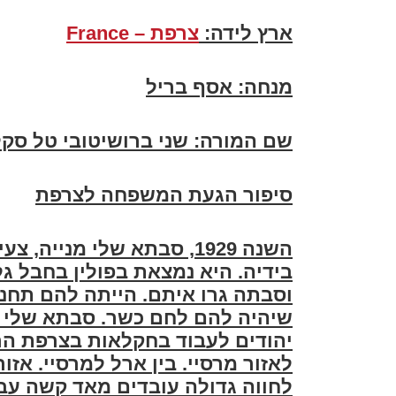
ארץ לידה
:
צרפת – France
מנחה
:
אסף בריל
שם המורה
:
שני ברושיטובי טל סקל
סיפור הגעת המשפחה לצרפת
השנה 1929, סבתא שלי מני
בידיה. היא נמצאת בפולין בחבל ג
וסבתה גרו איתם. הייתה להם תחנת
שיהיה להם לחם כשר. סבתא שלי ש
יהודים לעבוד בחקלאות בצרפת הר
לאזור מרסיי. בין ארל למרסיי. אזור
לחווה גדולה עובדים מאד קשה עבו