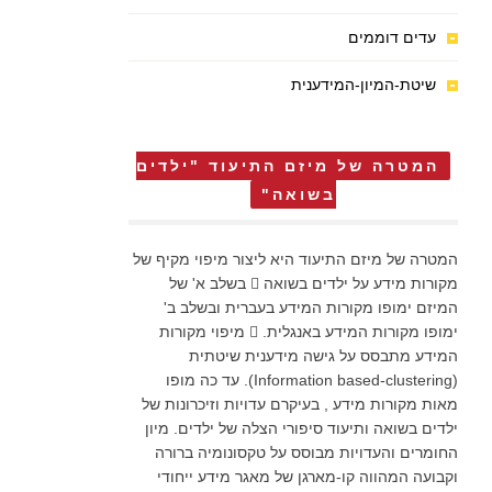
עדים דוממים
שיטת-המיון-המידענית
המטרה של מיזם התיעוד "ילדים
בשואה"
המטרה של מיזם התיעוד היא ליצור מיפוי מקיף של
מקורות מידע על ילדים בשואה  בשלב א' של
המיזם ימופו מקורות המידע בעברית ובשלב ב'
ימופו מקורות המידע באנגלית.  מיפוי מקורות
המידע מתבסס על גישה מידענית שיטתית
(Information based-clustering). עד כה מופו
מאות מקורות מידע , בעיקרם עדויות וזיכרונות של
ילדים בשואה ותיעוד סיפורי הצלה של ילדים. מיון
החומרים והעדויות מבוסס על טקסונומיה ברורה
וקבועה המהווה קו-מארגן של מאגר מידע ייחודי