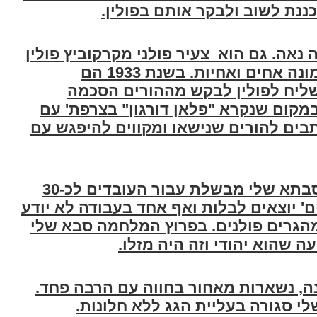
ננת לשוב ולבקר אותם בפולין
.
נאה. גם הוא צעיר פולני מקרקוביץ פולין
(לימים אוקראינה)' לסבי שמעון שמונה אחים ואחיות. בשנת 1933 הם
ליח לפולין לבקש מההורים הסכמה
רכה. הם מתחתנים בשנת 1933 במקום שנקרא "פלאן דורגון" בצרפת' עם
בים להורים שנישאו ומקווים להיפגש עם
סבא שלי עובד בחקלאות בחווה' וסבתא שלי מבשלת עבור העובדים לכ-30
' יוצאים לבלות ואף אחד בעבודה לא יודע
הגרים פולנים. בפרוץ המלחמה סבא שלי
ה שהוא יהודי וזה היה מזלו.
ה, נשארות מאחור בחווה עם הרבה פחד.
 סגורה בעליית הגג ללא חלונות.