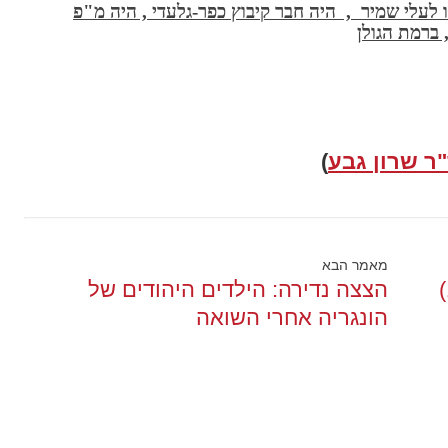
לעלי שמיר , היה חבר קיבוץ כפר-גלעדי , היה מ"פ
 ברמת הגולן
ר שרון גבע
)
מאמר הבא
ההישרדות של נעמי שדמי (בת 13)
הצצה נדירה: הילדים היהודים של
הונגריה אחרי השואה