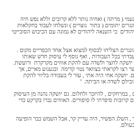
י ( מרתה ) ואחיה נותר ללא קרובים וללא נפש חיה
גרים יתומים ( בתור נוצרים ) ונשלחו לעבוד בחקלאות
הודים כי השנאה ליהודים לא נמוגה עם הכיבוש הסובייטי
נגרים הצליחו לבסוף למצוא אצל אחד הכפריים מקום .
דתי בכל העבודות , ואף נוסף לי עיסוק חדש שאותו
ם יושקה לחצר ולשדה עם להקת אווזים מקרקרת ורועשת.
 רצו לקראתי בצוואר נטוי קדימה ובגעגוע מאיים, אך
ום. יושקה אחי היה אתי , עזר לי בעבודה בליווי להקת
ובילם לשדה או הביתה. "
ם , במרחקים , להיזכר ולחלום. גם יושקה נהנה מן העיסוק
קרובות סיפרתי לו סיפורים. האווזים נברו בקרקע כדי
 , השלג הפשיר, היה עדיין קר, אבל השמש כבר הופיעה
בעולם.