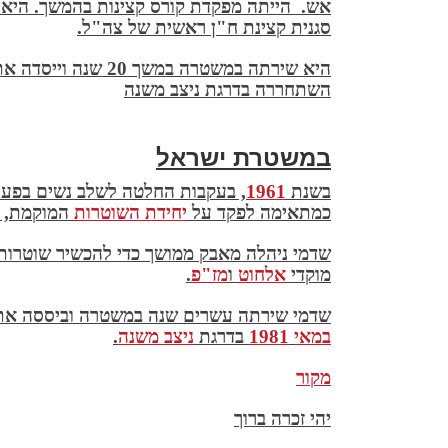
אש. הייתה מפקדת קורס קצינות בהמשך. היא
סגנית קצינת ח"ן ראשית של צה"ל
.
היא שירתה במשטרה במ
השתחררה בדרגת ניצב משנה
במשטרת ישראל
בשנת
1961
,
בעקבות החלטה לשלב נשים בפעי
כמתאימה לפקד על
יחידת השוטרות
המוקמת, 
שדמי ניהלה מאבק ממושך כדי להכשיר שוטרות 
מוקדי
אלחוט
ו
מז"פ
.
שדמי שירתה עשרים שנה במשטרה וביססה את
במאי
1981
בדרגת
ניצב משנה
.
מקור
יהי זכרה ברוך