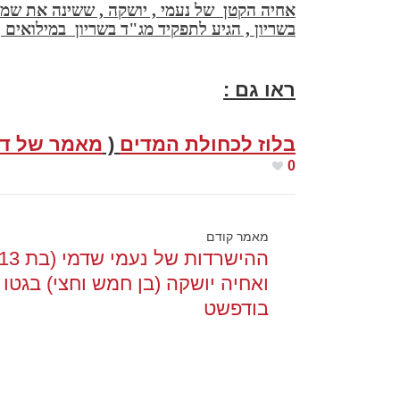
אחיה הקטן של נעמי , יושקה , ששינה את שמו 
בשריון , הגיע לתפקיד מג"ד בשריון במילואים ,
ראו גם :
בלוז לכחולת המדים
(
מאמר של ד"
0
מאמר קודם
ואחיה יושקה (בן חמש וחצי) בגטו
בודפשט