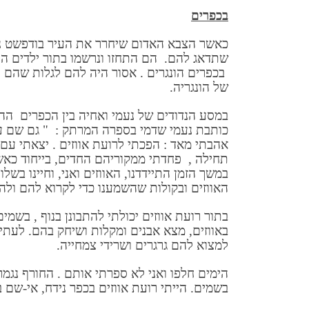
בכפרים
כאשר הצבא האדום שיחרר את העיר בודפשט נעמ
שתדאג להם. הם התחזו ונרשמו בתור ילדים הונ
בכפרים הונגרים . אסור היה להם לגלות שהם י
של הונגריה.
במסע הנדודים של נעמי ואחיה בין הכפרים ההו
כותבת נעמי שדמי בספרה המרתק : " גם שם עב
אהבתי מאד : הפכתי לרועת אווזים . יצאתי ע
תחילה , פחדתי ממקוריהם החדים, בייחוד כאשר
במשך הזמן התיידדנו, האווזים ואני, וחיינו בשל
האווזים ובקולות שהשמענו כדי לקרוא להם ולה
בתור רועת אווזים יכולתי להתבונן בנוף , בשמי
באווזים, מצא אבנים ומקלות ושיחק בהם. לעתים 
למצוא להם גרגרים ושרידי צמחייה.
הימים חלפו ואני לא ספרתי אותם . החורף נגמר
בשמים. הייתי רועת אווזים בכפר נידח, אי-שם 