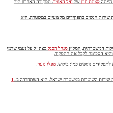
 הייתה
קצינת
ח"ן
של
חיל האוויר
.
תפקידה האחרון היה
שך 20 שנה וייסדה את שירות הנשים בתפקידים מקצועיים במשטרה. היא
לות המשטרתית, המליץ
מנהל הסגל
בצה"ל על נעמי שדמי
והיא הסכימה לקבל את התפקיד.
לתפקידים נוספים כמו
:
בילוש
,
מפלג נוער
,
 שירות השוטרות במשטרת ישראל. היא השתחררה ב
–
1