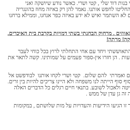
 בנות דוד שלי , קטי ושרי. כאשר נודע שיושקה ואני
יטו לחפש אותנו. נאמר להן רק באיזה מחוז בהונגריה
 לא השתמר ואיש לא ידע באיזה כפר אנחנו, וממילא ברחנו
האווזים . מרחוק הבחנתי בשתי דמויות בקרבת בית האיכרים.
קה! מרתה!
תאוששתי ויחד עם אחי התחלתי לרוץ בכל כוחי לעבר
מעות . הן חזרו אין-ספור פעמים על שמותינו. קשה לתאר את
ים ואמרתי להם שלום. קטי ושרי לקחו אותנו לבודפשט אל
ף סוף הייתה לנו משפחה ולא היינו צריכים להיות בין זרים.
מיטה ולאכול לשובע. בתנאי חיים רגלים כל הדברים האלה
 זה גן עדן של ממש .
ר זו הגיעו הידיעות והעדויות על מות שלושתם , במקומות