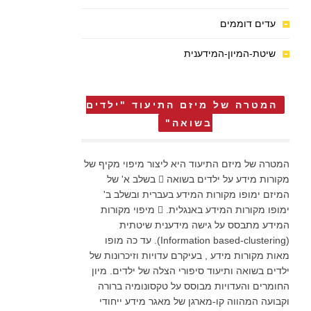
עדים דוממים
שיטת-המיון-המידענית
המטרה של מיזם התיעוד "ילדים
בשואה"
המטרה של מיזם התיעוד היא ליצור מיפוי מקיף של
מקורות מידע על ילדים בשואה  בשלב א' של
המיזם ימופו מקורות המידע בעברית ובשלב ב'
ימופו מקורות המידע באנגלית.  מיפוי מקורות
המידע מתבסס על גישה מידענית שיטתית
(Information based-clustering). עד כה מופו
מאות מקורות מידע , בעיקרם עדויות וזיכרונות של
ילדים בשואה ותיעוד סיפורי הצלה של ילדים. מיון
החומרים והעדויות מבוסס על טקסונומיה ברורה
וקבועה המהווה קו-מארגן של מאגר מידע ייחודי