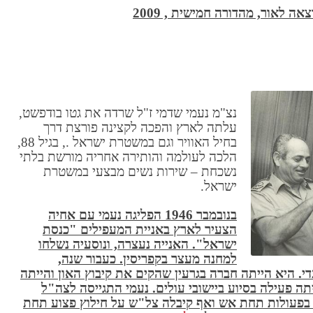
ה לאור, מהדורה חמישית , 2009
נצ"מ נעמי שדמי ז"ל שרדה את גטו בודפשט,
עלתה לארץ והפכה לקצינה פורצת דרך
בחיל האוויר וגם במשטרת ישראל ., בגיל 88,
הלכה לעולמה והותירה אחריה מורשת בלתי
נשכחת – שירות נשים מבצעי במשטרת
ישראל.
בנובמבר 1946 הפליגה נעמי עם אחיה
הצעיר לארץ באניית המעפילים "כנסת
ישראל". האנייה נעצרה, ונוסעיה נשלחו
למחנה מעצר בקפריסין. כעבור שנה,
 כפר גלעדי. היא הייתה חברה בגרעין שהקים את קיבוץ האון והייתה
תה פעילה בסיוע ביישובי עולים. נעמי התגייסה לצה"ל
תפה בפעולות תחת אש ואף קיבלה צל"ש על חילוץ פצוע תחת