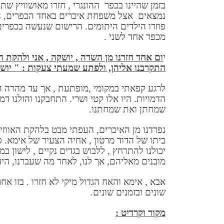
בזמן שהיינו בכפר ההונגרי , חזרו מאושוויץ שתי
נמצאים אצל משפחת איכרים באחד הכפרים, החל
פוזרו הילדים היתומים. הרישום שנעשה בכפרים
מכפר אחד לשני .
י
ום אחד חזרנו מן השדה , יושקה , אני ולהקת 
התקרבנו אליהן, ולפתע שמעתי צעקות : " יוש
לרגע קפאתי במקומי ,מופתעת , אך עד מהרה ה
הדמויות. היו אלו קטי ושרי. התחבקנו והזלנו ד
שמחתן ואת שמחתנו.
נפרדנו מן האיכרים, העפתי מבט בלהקת האווז
ביתו של הדוד מרטון , אחיה הצעיר של אימא. סו
יכולנו להתרחץ , ללבוש בגדים נקיים , לישון ב
מובנים מאליהם, אך לנו, לאחר מה שעברנו, היה
אבא , אימא והאח הגדול מיקי לא חזרו . בזו אח
שונים ובזמנים שונים.
מקור וקרדיט :